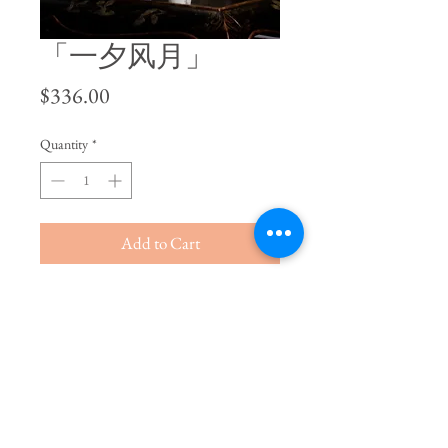
「一夕风月」
Price
$336.00
Quantity
*
Add to Cart
Buy Now
江南烟雨
,
如梦如幻。
蓝白色系，优雅俊秀。
情感除了浓情烈意，也有细水长
流。