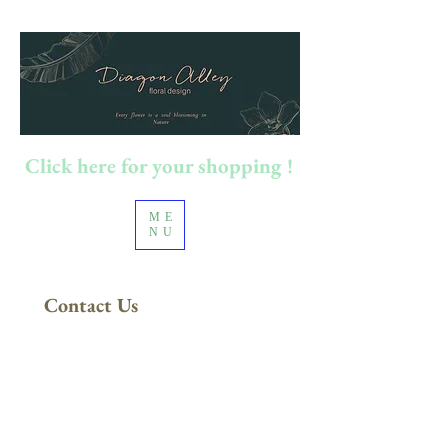
Click here for your shopping !
ME
NU
Contact Us
FREE DELIVERY
in Sydney Metro
(Applies to orders above $200)